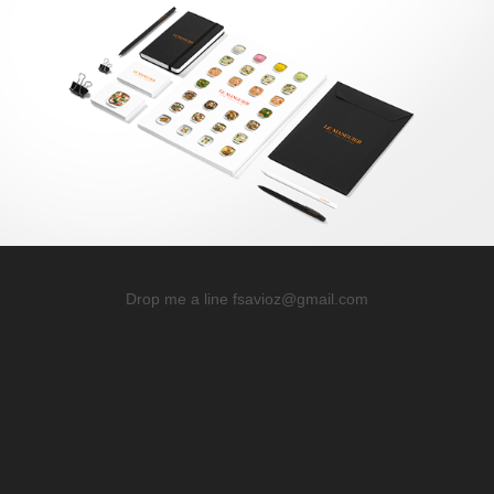
Drop me a line
fsavioz@gmail.com